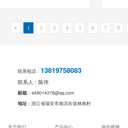
«
1
2
3
4
5
6
7
8
13819758083
联系电话：
联系人：陈伟
邮箱
：449014378@qq.com
地址
：浙江省瑞安市南滨街道林南村
关于我们
产品中心
操作视频